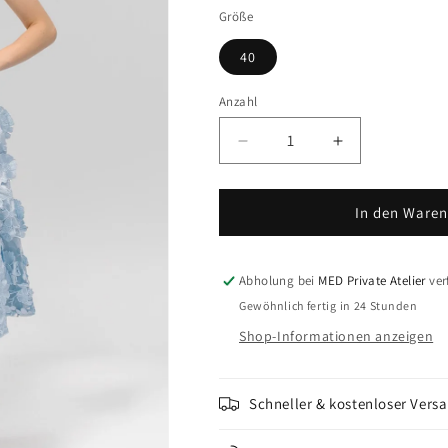
Größe
40
Anzahl
Anzahl
Verringere die Menge für 
Erhöhe die Me
In den Waren
Abholung bei
MED Private Atelier
ver
Gewöhnlich fertig in 24 Stunden
Shop-Informationen anzeigen
Schneller & kostenloser Vers