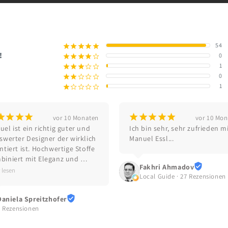
54
¡
¡
¡
¡
¡
!
0
¡
¡
¡
¡
¢
1
¡
¡
¡
¢
¢
0
¡
¡
¢
¢
¢
1
¡
¢
¢
¢
¢
¡
¡
¡
¡
¡
¡
¡
¡
¡
vor 10 Monaten
vor 10 Mo
el ist ein richtig guter und 
Ich bin sehr, sehr zufrieden mi
swerter Designer der wirklich 
Manuel Essl...
ntiert ist. Hochwertige Stoffe 
biniert mit Eleganz und 
Fakhri Ahmadov
nem Talent! Danke! Gerne 
 lesen
Local Guide · 27 Rezensionen
der! So feine, wunderschöne 
idung danke! Tolle Arbeit!
Daniela Spreitzhofer
6 Rezensionen