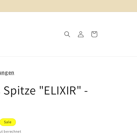
4,9 ★ | Erfahre, warum unsere Kund:innen uns lieben!
Einloggen
Warenkorb
ungen
 Spitze "ELIXIR" -
Sale
ut berechnet