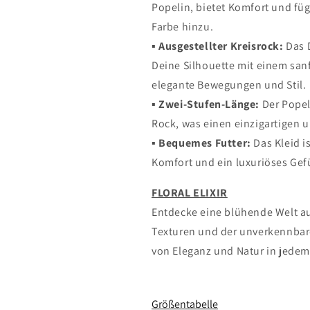
Popelin, bietet Komfort und f
Farbe hinzu.
▪︎ Ausgestellter Kreisrock:
Das D
Deine Silhouette mit einem san
elegante Bewegungen und Stil.
▪︎ Zwei-Stufen-Länge:
Der Popeli
Rock, was einen einzigartigen u
▪︎ Bequemes Futter:
Das Kleid i
Komfort und ein luxuriöses Gefü
FLORAL ELIXIR
Entdecke eine blühende Welt a
Texturen und der unverkennbar
von Eleganz und Natur in jedem D
Größentabelle