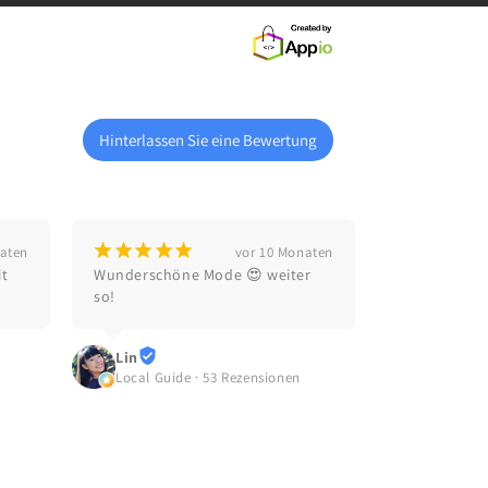
Hinterlassen Sie eine Bewertung
¡
¡
¡
¡
¡
naten
vor 10 Monaten
t 
Wunderschöne Mode 😍 weiter 
so!
Lin
Local Guide · 53 Rezensionen