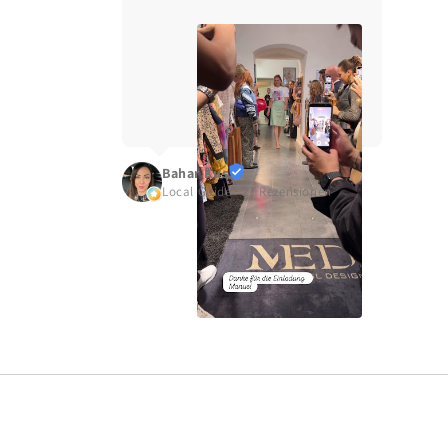
Erfolg Manuel Essl MED
Bahar Kus
Local Guide · 21 Rezensionen