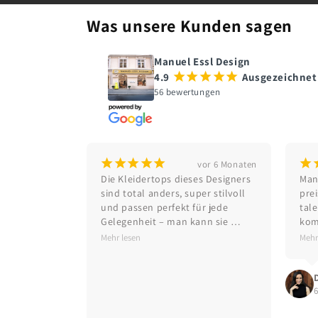
Was unsere Kunden sagen
Manuel Essl Design
4.9
¡
¡
¡
¡
¡
Ausgezeichnet
56 bewertungen
¡
¡
¡
¡
¡
¡
vor 6 Monaten
Die Kleidertops dieses Designers 
Manu
sind total anders, super stilvoll 
prei
und passen perfekt für jede 
tale
Gelegenheit – man kann sie 
kom
sowohl casual als auch elegant 
sei
Mehr lesen
Mehr
tragen. Die Eröffnungsfeier war 
wie
ein absoluter Hit, und ich möchte 
Kle
mich nochmals herzlich für die 
tolle Einladung bedanken. Ein 
rundum tolles Erlebnis! Viel 